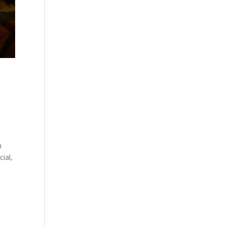
n
cial,