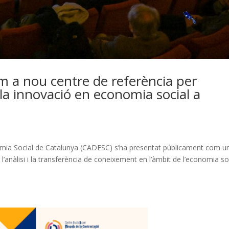
 a nou centre de referència per
la innovació en economia social a
nomia Social de Catalunya (CADESC) s’ha presentat públicament com u
 l’anàlisi i la transferència de coneixement en l’àmbit de l’economia so